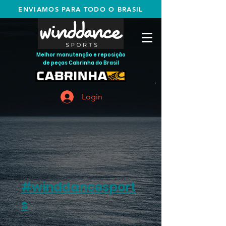
ENVIAMOS PARA TODO O BRASIL
Melhor manutenção e reposição
de peças Cabrinha do Brasil
Login
#winddancesport
s