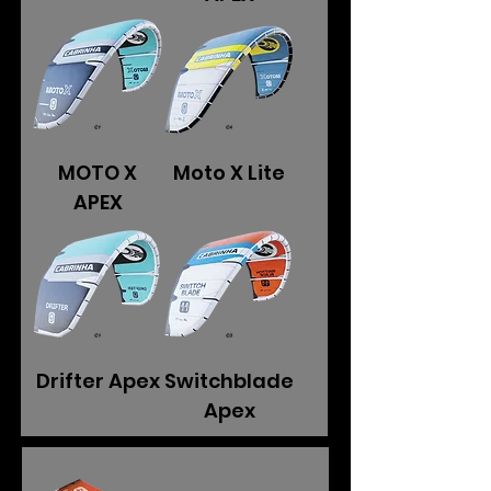
MOTO X
Moto X Lite
APEX
Drifter Apex
Switchblade
Apex