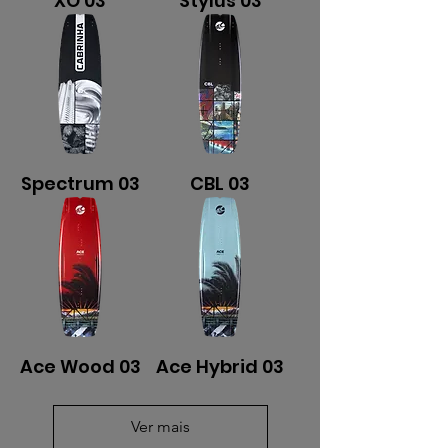
XO 03
Stylus 03
Spectrum 03
CBL 03
Ace Wood 03
Ace Hybrid 03
Ver mais