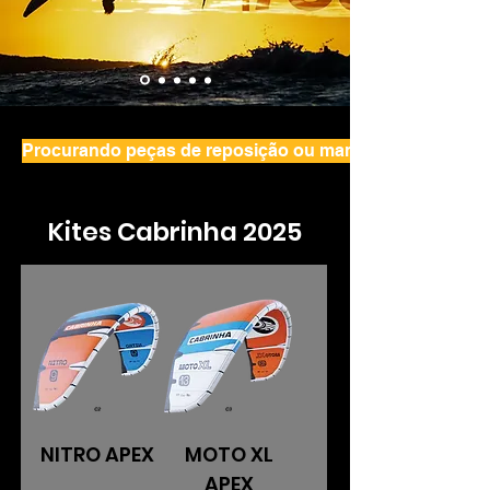
Procurando peças de reposição ou manutenção de kit
Kites Cabrinha 2025
NITRO APEX
MOTO XL
APEX